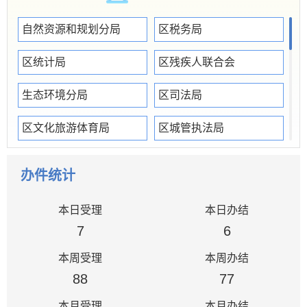
自然资源和规划分局
区税务局
区统计局
区残疾人联合会
生态环境分局
区司法局
区文化旅游体育局
区城管执法局
区红十字会
区烟草专卖局
办件统计
区乡村振兴局
潘集公安分局
本日受理
本日办结
区住建局
区档案馆（党史和地方志研究室）
7
6
本周受理
本周办结
区民政局
区交通局
88
77
区人社局
区商务投资促进局
本月受理
本月办结