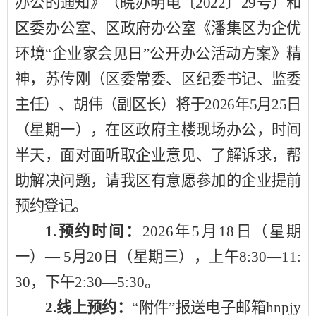
办公的通知
》（
皖办明电〔
2022
〕
29
号
）
和
区委办公室
、
区
政府
办公室
《潘集区为企优
环境
“企业家会见日”公开办公活动方案》
精
神
，
苏传刚（区委常委、区纪委书记、监委
主任）、胡伟（副区长）将
于
202
6
年
5
月
25
日
（星期
一
），在
区政府主楼
现场办公，
时间
半天，
面对面听取企业意见、了解诉求，帮
助解决问题
，
请
我区
有意愿参加的企业提前
预约登记
。
1.
预约
时间：
202
6
年
5
月
18
日（星期
一
）
—
5
月
20
日（星期
三
），上午
8:
3
0
—
1
1
:
3
0
，下午
2:30
—
5:30
。
2.
线上预约：
“附件”报送电子邮箱
hnpjy