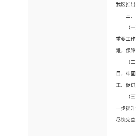
我区推出
三、
（一
重要工作
难，保障
（二
目，牢固
工、促进
（三
一步提升
尽快完善