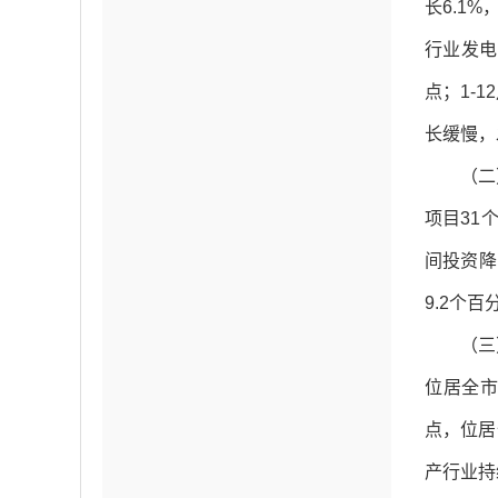
长6.1
行业发电
点；1-
长缓慢，
（二
项目31
间投资降
9.2个
（三
位居全市
点，位居
产行业持