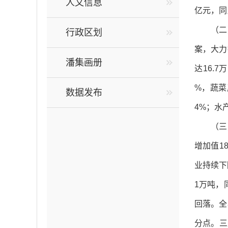
人文信息
亿元，同
（二
行政区划
案，大力
潘集画册
达16.7
%，蔬菜产
数据发布
4%；水产
（三
增加值1
业持续下
1万吨，
回落。全
分点。三