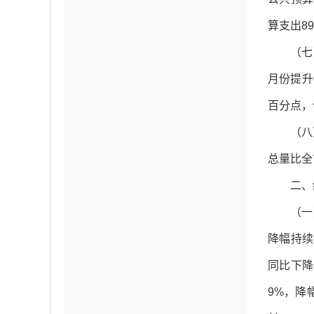
算支出89
（七
月份提升
百分点，
（八
总量比全
二、
（一
降幅持续
同比下降
9%，降