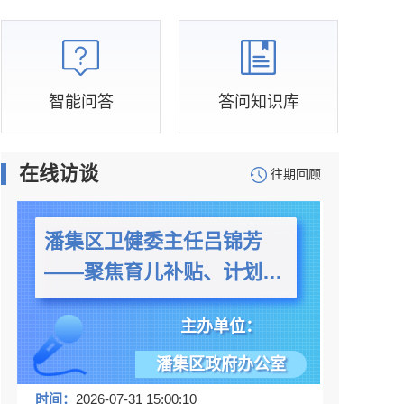
区财政局
区农业农村局
区发展和改革委
区退役军人事务局
区医疗保障局
区委统战部（区民宗局）
智能问答
答问知识库
在线访谈
往期回顾
潘集区卫健委主任吕锦芳
——聚焦育儿补贴、计划生
育奖特扶民生政策
主办单位：
潘集区政府办公室
时间：
2026-07-31 15:00:10