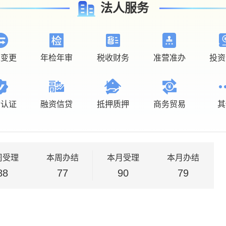
法人服务
立变更
年检年审
税收财务
准营准办
投资
质认证
融资信贷
抵押质押
商务贸易
其
周受理
本周办结
本月受理
本月办结
88
77
90
79