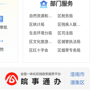
部门服务
自然资源和规划分局
区税务局
区统计局
区残疾人联合会
审批
生态环境分局
区司法局
区文化旅游体育局
区城管执法局
他
区红十字会
区烟草专卖局
区乡村振兴局
潘集公安分局
区住建局
区档案馆（党史和地方志研究室）
区民政局
区交通局
区人社局
区商务投资促进局
区市场监督管理局
区水利局
科技经济信息化局
区教育局