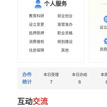
个人服务
教育科研
就业创业
设立变更
准营准办
设
抵押质押
职业资格
消费维权
规划建设
资
住房保障
其他
办件
本日受理
本日办结
本
统计
7
6
互动
交流