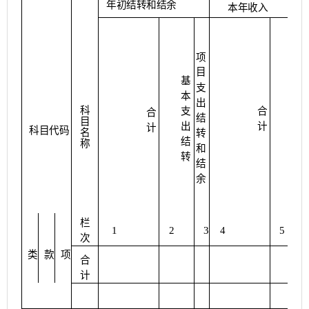
年初结转和结
余
本年收入
项
目
基
支
本
出
科
支
合
合
结
目
出
计
计
科目代码
名
转
结
称
和
转
结
余
栏
1
2
3
4
5
次
类
项
款
合
计