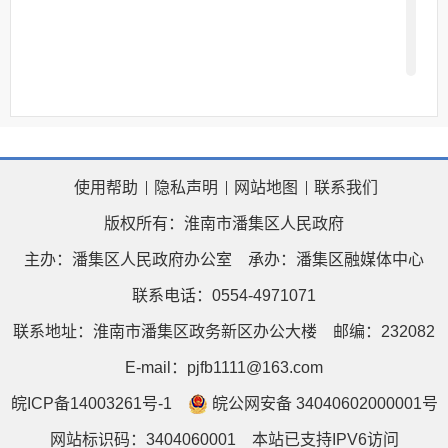
政府信息公开目录使用电子文档
方式编排、记录和存储各类信息，主
要含以下要素：
信
内
发
发
成
生
废
索
点
关
息
容
文
布
文
效
止
名
文
使用帮助
隐私声明
网站地图
联系我们
引
击
键
分
分
日
机
日
时
时
称
号
版权所有：淮南市潘集区人民政府
号
量
词
类
类
期
构
期
间
间
主办：潘集区人民政府办公室
承办：潘集区融媒体中心
联系电话：0554-4971071
索引号：索引号是为方便信息
1.
联系地址：淮南市潘集区政务新区办公大楼
邮编：232082
索取所编排的信息编码，每条信息有
E-mail：pjfb1111@163.com
唯一的信息索引号。
皖ICP备14003261号-1
皖公网安备 34040602000001号
信息分类。根据目录分类进行
2.
网站标识码：3404060001
本站已支持IPV6访问