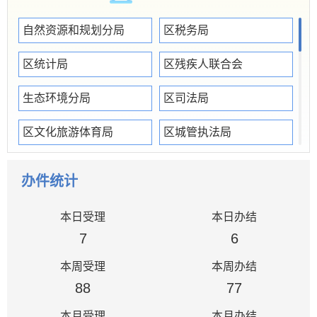
自然资源和规划分局
区税务局
区统计局
区残疾人联合会
生态环境分局
区司法局
区文化旅游体育局
区城管执法局
区红十字会
区烟草专卖局
办件统计
区乡村振兴局
潘集公安分局
本日受理
本日办结
区住建局
区档案馆（党史和地方志研究室）
7
6
本周受理
本周办结
区民政局
区交通局
88
77
区人社局
区商务投资促进局
本月受理
本月办结