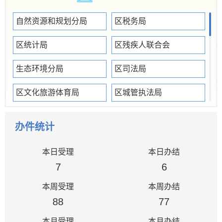
自然资源和规划分局
区税务局
区统计局
区残疾人联合会
生态环境分局
区司法局
区文化旅游体育局
区城管执法局
区红十字会
区烟草专卖局
办件统计
区乡村振兴局
潘集公安分局
本日受理
本日办结
区住建局
区档案馆（党史和地方志研究室）
7
6
本周受理
本周办结
区民政局
区交通局
88
77
区人社局
区商务投资促进局
本月受理
本月办结