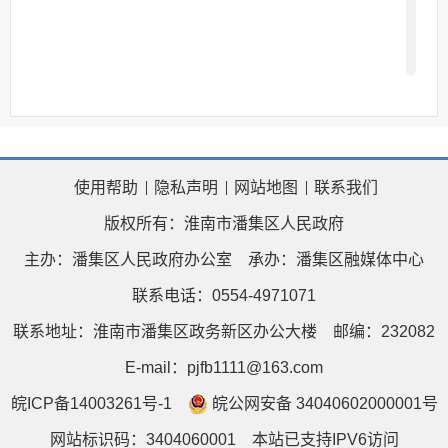
简称申请人）可申请潘集区住房和城
乡建设局
主动公开以外的政府信息。
本机关在公开政府信息前，将依照
《中华人民共和国保守国家秘密法》
以及其他法律、法规和国家有关规定
使用帮助
隐私声明
网站地图
联系我们
版权所有：淮南市潘集区人民政府
对拟公开的政府信息进行审查。
主办：潘集区人民政府办公室
承办：潘集区融媒体中心
（一）受理机构
联系电话：0554-4971071
机构名称：潘集区
住房和城
乡
建
联系地址：淮南市潘集区政务新区办公大楼
邮编：232082
设
局
；办公地址：安徽省淮南市潘集
E-mail：pjfb1111@163.com
区政务新区建委大楼
室
；办公时
211
皖ICP备14003261号-1
皖公网安备 34040602000001号
间：
法定工作日
上午
8:00-11:30
网站标识码：3404060001
本站已支持IPV6访问