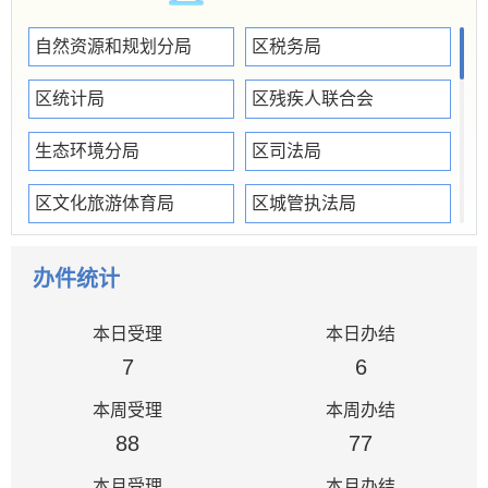
自然资源和规划分局
区税务局
区统计局
区残疾人联合会
生态环境分局
区司法局
区文化旅游体育局
区城管执法局
区红十字会
区烟草专卖局
办件统计
区乡村振兴局
潘集公安分局
本日受理
本日办结
区住建局
区档案馆（党史和地方志研究室）
7
6
本周受理
本周办结
区民政局
区交通局
88
77
区人社局
区商务投资促进局
本月受理
本月办结