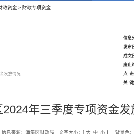
财政资金
>
财政专项资金
信息
发布
成文
废止
资金发放情况
点
击
关
键
区2024年三季度专项资金发
信息来源：潘集区财政局
文字大小：[
大
中
小
]
背景色