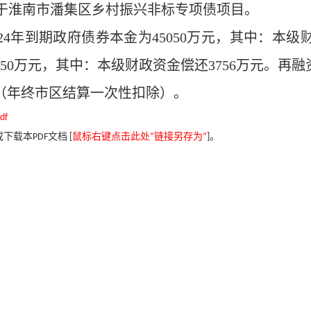
部用于淮南市潘集区乡村振兴非标专项债项目。
024年到期政府债券本金为45050万元，其中：本级
7550万元，其中：本级财政资金偿还3756万元。再融
（
年终市区结算一次性扣除）
。
f
载本PDF文档 [
鼠标右键点击此处“链接另存为”
]。