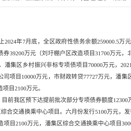
止
202
4
年
7月底
，
全区政府性债务余额
259000.
债券
39200万元（刘圩棚户区改造项目31700万元，
，潘集区乡村振兴非标专项债项目
70000万元，
司项目10000万元，
市财政转贷
77727
万元
，
潘集
项目2100万元
。
。
目前我区预下达提前批次部分专项债券额度
123
集区综合交通换乘中心项目。六月份发行5100万元，发行
目2100万元，潘集区综合交通换乘中心项目300