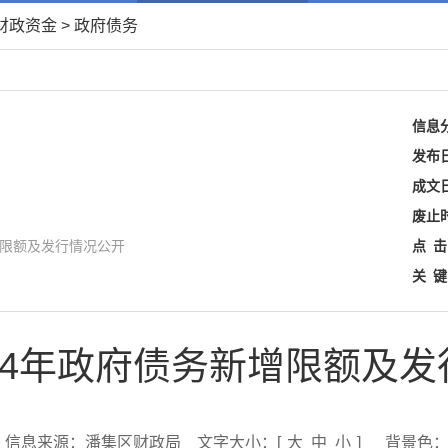
财政资金
>
政府债务
信息
发布
成文
废止
增限额及发行情况公开
点
击
关
键
24年政府债务新增限额及
信息来源：潘集区财政局
文字大小：[
大
中
小
]
背景色