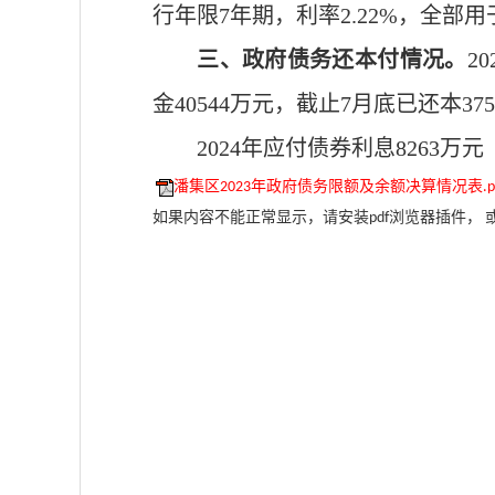
行年限7年期，利率2.22%，全
三、政府债务还本付情况。
2
金40544万元，截止7月底已还本3
20
24
年
应付债券
利息
8263
万元
潘集区2023年政府债务限额及余额决算情况表.pd
如果内容不能正常显示，请安装pdf浏览器插件， 或下