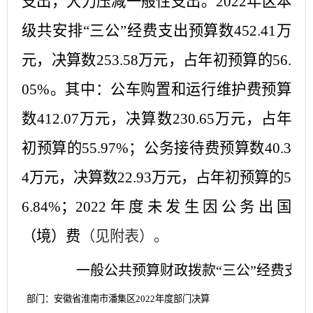
支出，大力压减一般性支出。20
2
2
年区本
级共安排
“三公”
经费支出预算数
452.41
万
元，决算数
253.58
万元，占年初预算的
56.
05
%。其中：公车购置和运行维护费预算
数
412.07
万元，决算数
23
0.65
万元，占年
初预算的
55.97
%；公务接待费预算数
40.3
4
万元，决算数
22.93
万元，占年初预算的
5
6.84
%；2
02
2
年度
未发生因
公务出国
（境）费
（见附表）
。
一般公共预算财政拨款
“三公”经费支
部门：安徽省淮南市潘集区
2022年度部门决算