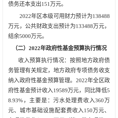
债务还本支出
151
万元。
202
2
年区本级可用财力
预计
为
13
8488
万元，公共财政支出
预计
为
133488
万元，
结余
5000
万元
。
（二）
202
2
年政府性基金预算执行情况
收入预算执行情况：按照地方政府债
务管理有关规定，地方政府专项债务收支
纳入政府性基金预算管理。
202
2
年全区政
府性基金
预计
收入
19589
万元，同比
降低
5
8.93
%
，主要是：污水处理费收入
360
万
元、城市基础设施配套费收入
150
万元、