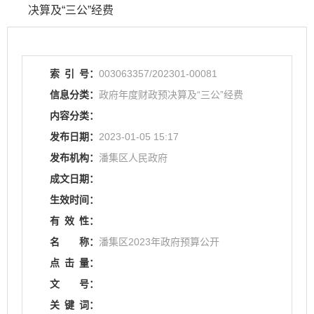
决算及“三公”经费
索
引
号：
003063357/202301-00081
信息分类：
政府年度财政预决算及“三公”经费
内容分类：
发布日期：
2023-01-05 15:17
发布机构：
潘集区人民政府
成文日期：
生效时间：
有
效
性：
名
称：
潘集区2023年政府预算公开
点
击
量：
文
号：
关
键
词：