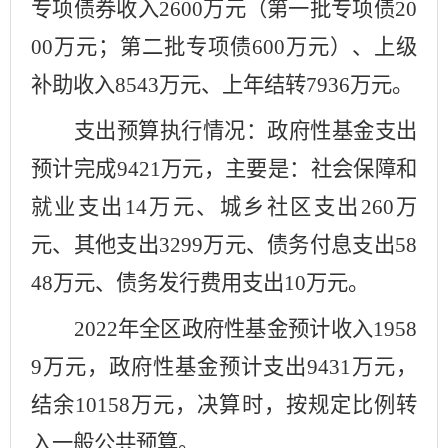
专项债券收入
2600
万元（第一批专项债
20
00
万元；第二批专项债
600
万元）、上级
补助收入
8543
万元、上年结转
7936
万元。
支出预算执行情况：政府性基金支出
预计
完成
9421
万元，主要是：
社会保障和
就业支出
14
万元、
城乡社区支出
260
万
元
、
其他支出
3299
万元、
债务付息支出
58
48
万元、债务发行费用支出
1
0
万元。
202
2
年全区政府性基金
预计
收入
1958
9
万元，政府性基金
预计
支出
9431
万元，
结余
10158
万元，决算时，按规定比例转
入一般公共预算
。