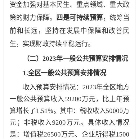
资金加强对基本民生、重点领域、重大政
策的财力保障。
四是可持续预算
，统筹当
前和长远，坚持在发展中保障和改善民
生，实现财政持续平稳运行。
（
二
）
202
3
年一般公共预算安排情况
1.
全区一般公共预算安排情况
收入预算安排情况：
202
3
年全区地方
一般公共预算收入
5
9200
万元，比上年
预
算
增长了
1.51%
。其中：税收收入
50000
万
元；非税收入
9200
万元。具体收入情况
是：增值税
2
65
00
万元、企业所得税
1500