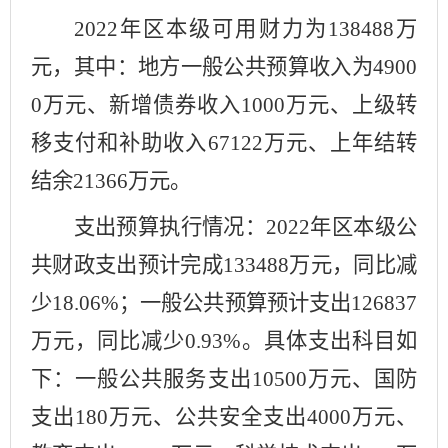
202
2
年区本级可用财力为
13
8488
万
元，其中：地方
一般公共预算
收入为
4900
0
万元、新增债券收入
1000
万元、上级转
移支付和补助收入
67122
万元、
上年结转
结余
21366
万元。
支出预算执行情况：
202
2
年区本级公
共财政支出
预计
完成
133488
万元，同比减
少
18.06
%
；一般公共预算预计支出
126837
万元，同比
减少
0.93
%
。具体支出科目如
下：一般公共服务支出
10500
万元、国防
支出
1
8
0
万元、公共安全支出
40
00
万元、