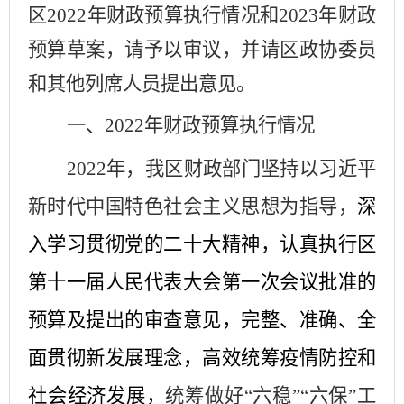
区
202
2
年财政预算执行情况和
202
3
年财政
预算草案，请予以审议，并请区
政协
委员
和其他列席人员提出意见。
一、
202
2
年财政预算执行情况
202
2
年，我区财政部门坚持以习近平
新时代中国特色社会主义思想为指导，
深
入
学习
贯彻
党的二十大
精神，
认真执行区
第十
一
届人民代表大会第
一
次
会议批准的
预算及提出的审查意见，完整、准确、全
面贯彻新发展理念，高效统筹疫情防控和
社会经济发展，
统筹
做好
“六稳”“六保”
工