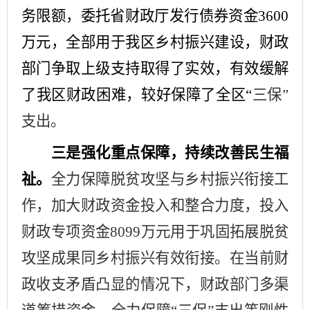
务限额，委托省财政厅发行债券资金
3600
万元，全部用于我区乡村振兴建设，财政
部门争取上级支持取得了实效，
有效
缓解
了我区财政困难，
较好保障了全区
“
三保
”
支出。
三是
强化重点保障，
持续改善民生福
祉
。
全
力保障脱贫攻坚与乡村振兴衔接工
作，加大财政资金投入和整合力度
，投入
财政专项资金
8099
万元用于
巩固拓展脱贫
攻坚成果同乡村振兴有效衔接
。在当
前财
政收支矛盾凸显的情况下，财政部门多渠