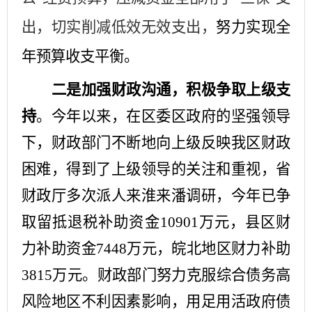
出，切实削减低效无效支出，
努力实现全
年预算收支平衡。
二是
加强财政沟通，积极争取上级支
持
。今年以来
，在区委区政府的坚强领导
下，
财政部门不断地向上级反映我区
财政
困难，得到了上级领导的关注和重视，省
财政
厅
多
次派人
来淮
来
潘
调研，今年已争
取留抵退税补助资金
10901
万元，县区财
力补助资金
7448
万元，皖北地区财力补助
3815
万元
。
财政部门
努力
克服综合债务高
风险地区不利因素
影响
，用足用活政府债