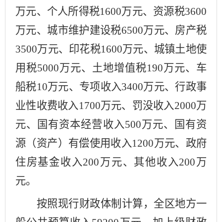
万元、个人所得税
1
6
00
万元、资源税
3600
万元、城市维护建设税
6500
万元、房产税
3500
万元、印花税
1600
万元、城镇土地使
用税
5000
万元、土地增值税
190
万元、车
船税
10
万元、专项收入
3400
万元、行政事
业性收费收入
1
7
00
万元、罚没收入
2000
万
元、
国有资本经营收入
500
万元、
国有资
源（资产）有偿使用收入
1200
万元、
政府
住房基金收入
200
万元、
其他收入
200
万
元。
按照现行财政体制计算，全区地方
一