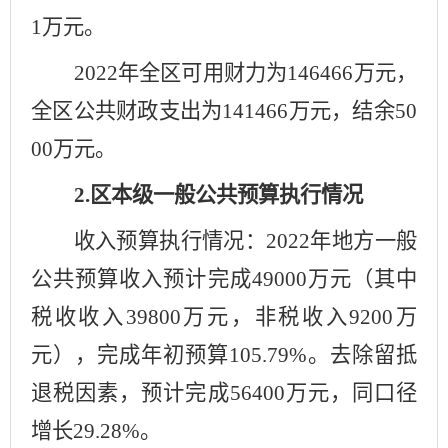
1
万元。
202
2
年全区可用财力为
146466
万元，
全区公共财政支出为
141466
万元，
结余
50
00
万元
。
2.
区本级一般公共预算执行情况
收入预算执行情况：
202
2
年
地方一般
公共预算
收入
预计
完成
49000
万元（其中
税收收入
39800
万元，非税收入
9200
万
元），
完成
年初预算
105.79%
。去除留抵
退税因素，预计完成
56400
万元，同口径
增长
29.28%
。