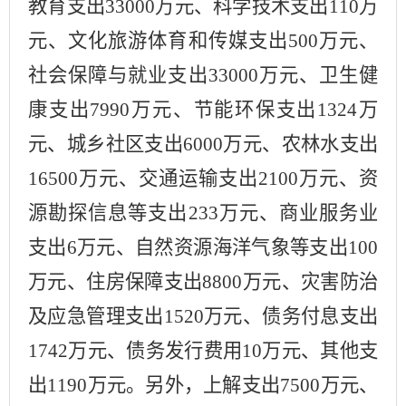
教育支出
33
00
0
万元、科学技术支出
110
万
元、文化旅游体育和传媒支出
500
万元、
社会保障与就业支出
33000
万元、卫生健
康支出
7990
万元、节能环保支出
1324
万
元、城乡社区支出
6000
万元、农林水支出
16500
万元、交通运输支出
2100
万元、资
源勘探信息等支出
233
万元、
商业服务业
支出
6
万元、
自然资源海洋气象等支出
100
万元、住房保障支出
8800
万元、灾害防治
及应急管理支出
1520
万元、债务付息支出
1742
万元、
债务发行费用
10
万元、其他支
出
1190
万元。另外，
上解支出
7500
万元
、