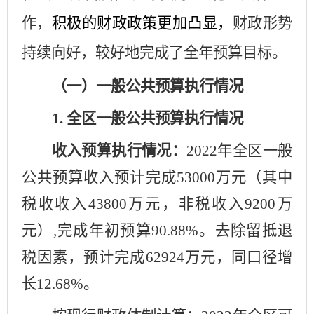
作
，
积极的财政政策更加
凸显，
财政形势
持续向好
，较好地完成了全年
预算
目标
。
（一）一般公共预算执行情况
1
.
全区一般公共预算执行情况
收入预算执行情况：
202
2
年全区
一般
公共预算
收入
预计
完成
5
3
000
万元（其中
税收收入
4
3800
万元，非税收入
9200
万
元）
,
完成
年初预算
90.88%
。去除留抵退
税因素，预计完成
62924
万元，同口径增
长
12.68%
。