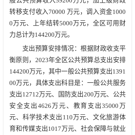
般公共预算
收入
59200
万元，加上级财政
转移支付收入
7
0000
万元，调入资金
10
00
0
万元
、上年结转
5000
万元，
全区可用财
力总计为
144200
万元。
支出预算安排情况：根据财政收支平
衡原则，
202
3
年全区公共预算总支出安排
144200
万元，
其中一般公共预算支出
1391
00
万元，
具体支出
科目
是：一般公共服务
支出
1
2712
万元、国防支出
20
0
万元、公共
安全支出
4626
万元、教育支出
35000
万
元、科学技术支出
1
1
0
万元、文化旅游体
育和传媒支出
1017
万元、社会保障与就业