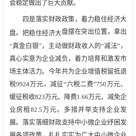
会稳定
做出了
巨
大贡献。
四是落实财政政策，着力稳住经济大
盘摆在突出位置，拿出
盘。
把稳住经济大
“真金白银”，主动做财政收入的“减法”，
真心实意为企业减负，着力培育和激发市
场主体活力。今年共为企业增值税留抵退
税
9924
万元，减征“六税二费”
750
万元、
缓征税收
823
万元、降费
1.66
万元、减免企
业房租
82.5
万元。多措并举支持企业发
展。落实落细财政支持中小微企业纾困发
展各项政策，扎扎实实为广大中小微企业