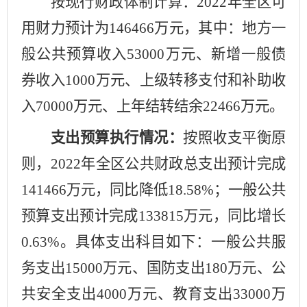
按现行财政体制计算
：
202
2
年全区可
用财力
预计
为
146466
万元，其中：地方
一
般公共预算
收入
5
3
000
万元、新增一般债
券收入
1000
万元、上级转移支付和补助收
入
7
0
000
万元
、上年结转结余
22466
万元
。
支出预算执行情况：
按照收支平衡原
则，
202
2
年全区公共财政总支出
预计
完成
141466
万元，同比
降低
18.58
%
；一般公共
预算支出
预计完成
133815
万元，同比
增长
0.63
%
。具体支出科目如下：一般公共服
务支出
15000
万元、国防支出
1
8
0
万元、公
共安全支出
40
00
万元、教育支出
33
00
0
万