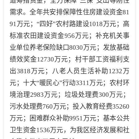
道筹措资金，全力保障
“
三保
”
支出等刚性
需求。全年共安排
保障性住房建设资金
81
91
万元；“四好”农村路建设
1018
万元；高
标准农田建设资金
956
万元；
补充机关事
业单位养老保险缺口
8030
万元
；
发放
基础
绩效奖金
12730
万元
；村干部工资福利支
出
3818
万元；八老人员生活补助
1232
万
元；
十大
“暖民心”行动
3311
万元；
农村环
境治理
2983
万元；垃圾
处理费
300
万元；
污水处理
费
760
万元；投入教育经费
35260
万元
；困难群众补助
9951
万元；
基本公共
卫生资金
1536
万元，为我区
经济发展和社