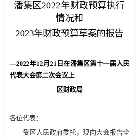
潘集区
202
2
年财政预算执行
情况
和
202
3
年财政预算草案的报告
—202
2
年
12
月
21
日在潘集区第十
一
届人民
代表大会第
二
次会议上
区财政局
各位代表：
受区人民政府委托，现向大会报告全