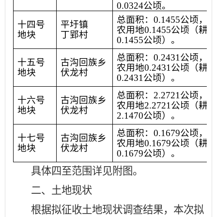
0.0324
公顷。
总面积：
0.1455
公顷，其
十四号
平圩镇
农用地
0.1455
公顷（耕地
地块
丁郢村
0.1455
公顷）。
总面积：
0.2431
公顷，其
十五号
古沟回族乡
农用地
0.2431
公顷（耕地
地块
伏龙村
0.2431
公顷）。
总面积：
2.2721
公顷，其
十六号
古沟回族乡
农用地
2.2721
公顷（耕地
地块
伏龙村
2.1470
公顷）。
总面积：
0.1679
公顷，其
十七号
古沟回族乡
农用地
0.1679
公顷（耕地
地块
伏龙村
0.1679
公顷）。
具体四至范围详见附图。
二、土地现状
根据拟征收土地现状调查结果，本次拟