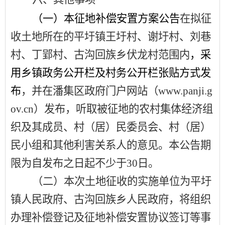
（一）本征地补偿安置方案公告
在拟征
收土地所在的
平圩镇王圩村、谢圩村、刘巷
村、丁郢村、古沟回族乡伏龙村
范围内
，采
用乡镇政务公开栏及村务公开栏张贴方式发
布
，并在
潘集区政府门户网站（
www.panji.g
ov.cn
）
发布，听取被征地的农村集体经济组
织及其成员、村（居）民委员会、村（居）
民小组和其他利害关系人的意见。本公告期
限为自发布之日起不少于
30
日。
（二）本次
土地征收的实施单位为
平圩
镇人民政府、古沟回族乡人民政府
，将组织
办理补偿登记及
征地补偿安置协议签订等事