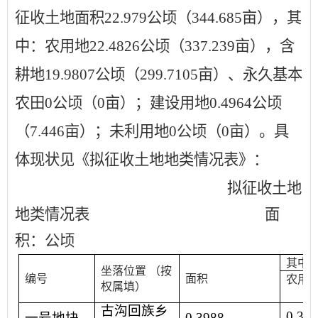
征收土地面积
22.979
公顷（
344.685
亩），其
中：农用地
22.4826
公顷（
337.239
亩），含
耕地
19.9807
公顷（
299.7105
亩）、永久基本
农田
0
公顷（
0
亩）；建设用地
0.4964
公顷
（
7.446
亩）；未利用地
0
公顷（
0
亩）。具
体现状见《拟征收土地地类情况表》：
拟征收土地
地类情况表
面
积：公顷
其中
坐落位置
（按
编号
面积
农用
权属填）
古沟回族乡
0.39
一号地块
0.3988