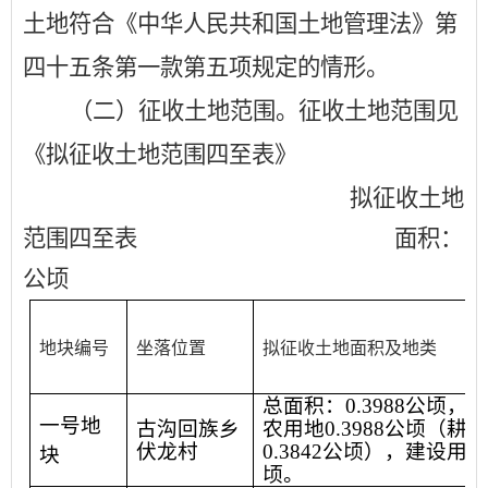
土地符合《中华人民共和国土地管理法》第
四十五条第一款第五项规定的情形
。
（二）征收土地范围。征收土地范围见
《拟征收土地范围四至表》
拟征收土地
范围四至表
面积：
公顷
地块编号
坐落位置
拟征收土地面积及地类
总面积：
0.3988
公顷，其
一号地
古沟回族乡
农用地
0.3988
公顷（耕地
伏龙村
0.3842
公顷），建设用地
块
顷。