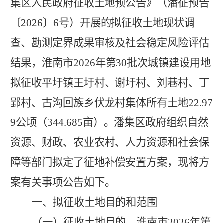
集区人民政府征收土地预公告》（潘征预告
〔
2026
〕
6
号）开展的拟征收土地现状调
查、勘测定界成果审核及社会稳定风险评估
结果，淮南市
2026
年第
30
批次城镇建设用地
拟征收平圩镇王圩村、谢圩村、刘巷村、丁
郢村、古沟回族乡伏龙村集体所有土地
22.97
9
公顷（
344.685
亩）。潘集区政府组织自然
资源、财政、农业农村、人力资源和社会保
障等部门拟定了征地补偿安置方案，现将方
案有关事项公告如下。
一、拟征收土地目的和范围
（一）征收土地目的。淮南市
2026
年第