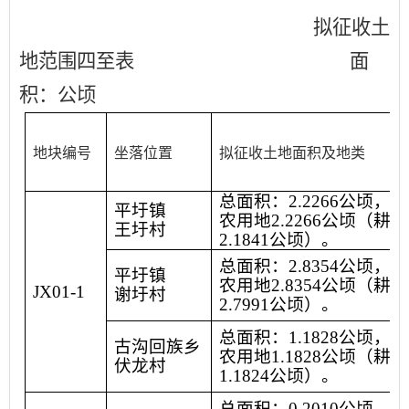
拟征收土
地范围四至表
面
积：公顷
地块编号
坐落位置
拟征收土地面积及地类
总面积：
2.2266
公顷，其
平圩镇
农用地
2.2266
公顷（耕地
王圩村
2.1841
公顷）。
总面积：
2.8354
公顷，其
平圩镇
农用地
2.8354
公顷（耕地
JX01-1
谢圩村
2.7991
公顷）。
总面积：
1.1828
公顷，其
古沟回族乡
农用地
1.1828
公顷（耕地
伏龙村
1.1824
公顷）。
总面积：
0.2010
公顷，其