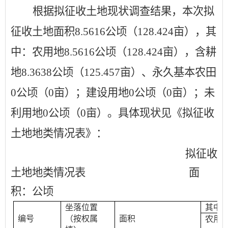
根据拟征收土地现状调查结果，本次拟
征收土地面积
8.5616
公顷（
128.424
亩），其
中：农用地
8.5616
公顷（
128.424
亩），含耕
地
8.3638
公顷（
125.457
亩）、永久基本农田
0
公顷（
0
亩）；建设用地
0
公顷（
0
亩）；未
利用地
0
公顷（
0
亩）。具体现状见《拟征收
土地地类情况表》：
拟征收
土地地类情况表
面
积：公顷
坐落位置
其中
编号
（按权属
面积
农用