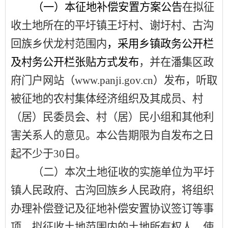
（一）本征地补偿安置方案公告
在拟征
收土地所在的
平圩镇王圩村、谢圩村、古沟
回族乡伏龙村
范围内
，采用乡镇政务公开栏
及村务公开栏张贴方式发布
，并在
潘集区政
府门户网站（
www.panji.gov.cn
）
发布，听取
被征地的农村集体经济组织及其成员、村
（居）民委员会、村（居）民小组和其他利
害关系人的意见。本公告期限为自发布之日
起不少于
30
日。
（二）本次
土地征收的实施单位为
平圩
镇人民政府、古沟回族乡人民政府
，将组织
办理补偿登记及
征地补偿安置协议签订等事
项
。拟征收土地范围内的土地所有权人、使