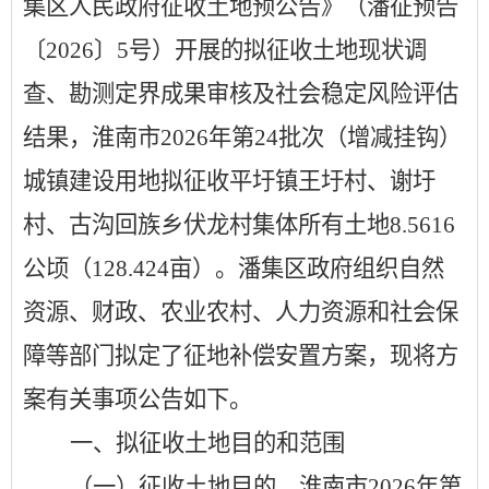
集区人民政府征收土地预公告》（潘征预告
〔
2026
〕
5
号）开展的拟征收土地现状调
查、勘测定界成果审核及社会稳定风险评估
结果，淮南市
2026
年第
24
批次（增减挂钩）
城镇建设用地拟征收平圩镇王圩村、谢圩
村、古沟回族乡伏龙村集体所有土地
8.5616
公顷（
128.424
亩）。潘集区政府组织自然
资源、财政、农业农村、人力资源和社会保
障等部门拟定了征地补偿安置方案，现将方
案有关事项公告如下。
一、拟征收土地目的和范围
（一）征收土地目的。淮南市
2026
年第