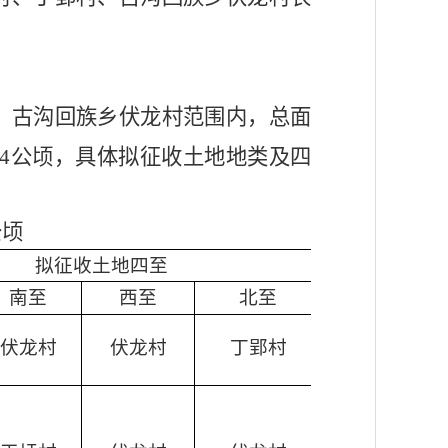
、古沟回族乡伏龙村范围内，
总面
64公
顷，
具体拟征收土地地类及四
公顷
拟征收土地四至
南至
西至
北至
伏龙村
伏龙村
丁郢村