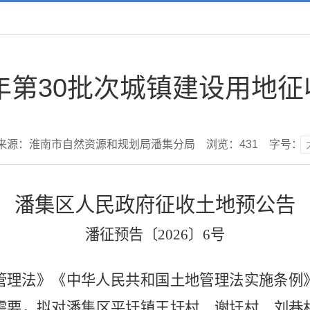
6年第30批次城镇建设用地
来源：淮南市自然资源和规划局潘集分局
浏览：
431
字号：
潘集
区人民政府征收土地
预
公
告
潘征预告〔
2026〕6号
管理法》《中华人民共和国土地管理法实施条例
需要，
拟对
潘集区平圩镇王圩
村
、
谢圩村、刘巷