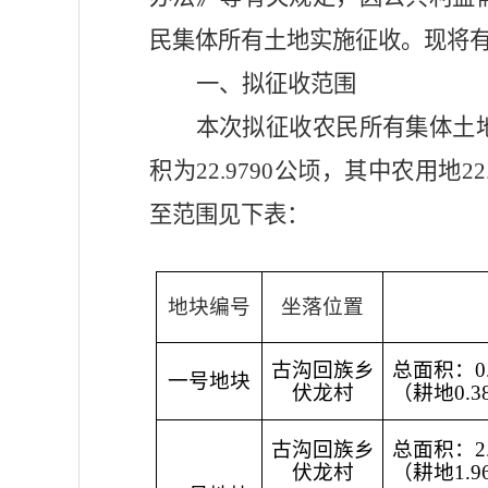
民集体所有
土地
实施
征收。现将
一、
拟
征收范围
本次拟征收
农民所有集体土
积为
22.9790公顷，其中农用地22
至范围见下表：
地块编号
坐落位置
古沟回族乡
总面积：0.
一号地块
伏龙村
（耕地0.
古沟回族乡
总面积：2.
伏龙村
（耕地1.9