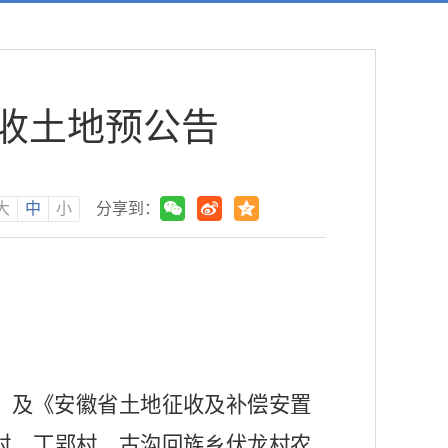
征收土地预公告
大
中
小
分享到：
》
及《安徽省土地征收及补偿安置
村、丁郢村、古沟回族乡伏龙村
农