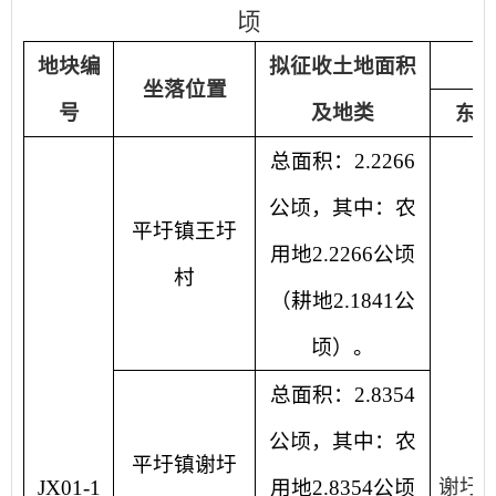
顷
地块编
拟征收土地面积
坐落位置
号
及地类
东
总面积：2.2266
公顷，其中：农
平圩镇王圩
用地2.2266公顷
村
（耕地2.1841公
顷）。
总面积：2.8354
公顷，其中：农
平圩镇谢圩
谢圩
JX01-1
用地2.8354公顷