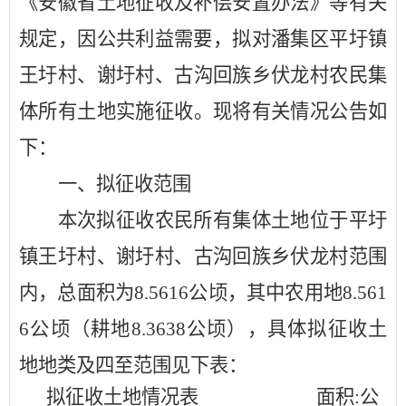
《安徽省土地征收及补偿安置办法》等
有关
规定，因公共利益需要，
拟对
潘集区平圩镇
王圩
村
、
谢圩村、古沟回族乡伏龙村
农民集
体所有
土地
实施
征收。现将有关情况公告如
下：
一、
拟
征收范围
本次拟征收
农民所有集体土地
位于平圩
镇王圩
村
、
谢圩村、古沟回族乡伏龙村范围
内，
总面积为
8.5616公顷，其中农用地8.561
6公顷（耕地8.3638公顷
），
具体拟征收土
地地类及四至范围见下表：
拟征收土地情况表
面积
:公