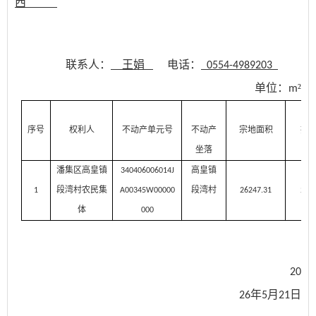
西
联系人：
王娟
电话：
0554-4989203
单位：
²
m
序号
权利人
不动产单元号
不动产
宗地面积
批
坐落
潘集区高皇镇
高皇镇
340406006014J
段湾村农民集
段湾村
1
A00345W00000
26247.31
262
体
000
20
年
月
日
26
5
21