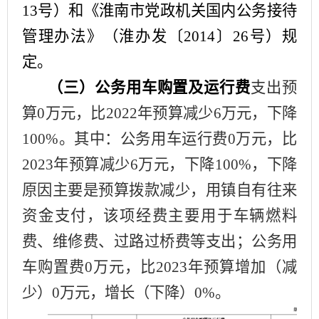
13号）和《淮南市党政机关国内公务接待
管理办法》（淮办发〔2014〕26号）规
定。
（三）公务用车购置及运行费
支出预
算
0
万元，比
2022年预算减少
6
万元，下降
100
%。其中：公务用车运行费
0
万元，比
2023年预算减少
6
万元，下降
100
%，下降
原因主要是
预算拨款减少，用镇自有往来
资金支付
，该项经费主要用于车辆燃料
费、维修费、过路过桥费等支出；公务用
车购置费
0
万元，比
2023年预算增加（减
少）
0
万元，增长（下降）
0
%。