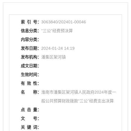
索
引
号：
3063840/202401-00046
信息分类：
“三公”经费预决算
内容分类：
发布日期：
2024-01-24 14:19
发布机构：
潘集区架河镇
成文日期：
生效时间：
有
效
性：
名
称：
淮南市潘集区架河镇人民政府2024年度一
般公共预算财政拨款“三公”经费支出决算
点
击
量：
文
号：
关
键
词：