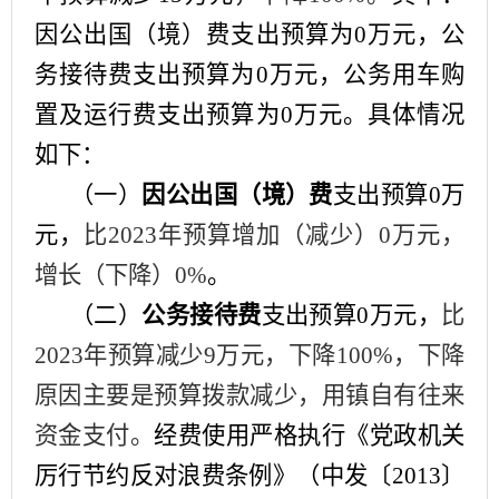
因公出国（境）费支出预算为
0
万元，公
务接待费支出预算为
0
万元，公务用车购
置及运行费支出预算为
0
万元。具体情况
如下：
（一）
因公出国（境）费
支出预算
0
万
元，
比
2023年预算增加（减少）
0
万元，
增长（下降）
0
%
。
（二）
公务接待费
支出预算
0
万元，
比
2023年预算减少
9
万元，下降
100
%，下降
原因主要是
预算拨款减少，用镇自有往来
资金支付
。
经费使用严格执行《党政机关
厉行节约反对浪费条例》（中发〔
2013〕