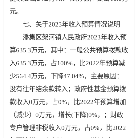
元
。
七、关于
2023年收入预算情况说明
潘集区
架河镇人民政府
2023年收入预
算
635.3
万元，其中：一般公共预算拨款收
入
635.3
万元，占
100
%，比2022年预算减
少
564.4
万元，下降
47.04
%，主要原因：
没有往年结余款转入
；
政府性基金预算拨
款收入
0
万元，占
0
%，比2022年预算增加
（减少）
0
万元，增长
(下降)
0
%，；财政
专户管理非税收入
0
万元，占
0
%，比2022