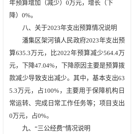
年预算增加（减少）
0
万元，增长（下
降）
0
%
。
八、关于
2023年支出预算情况说明
潘集区
架河镇人民政府
2023年支出预
算
635.3
万元，比
2022年预算减少
564.4
万
元，下降
47.04
%，下降原因主要是
预算拨
款减少导致支出减少
。其中，基本支出
63
5.3
万元，占
100
%，主要用于保障机构日
常运转、完成日常工作任务等；项目支出
0
万元，占
0
%。
九、
“三公经费”情况说明