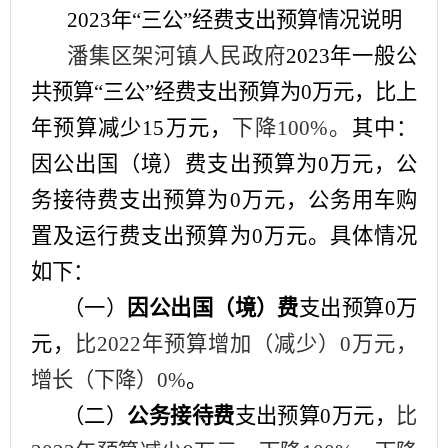
2023年“三公”经费支出预算情况说明
潘集区
架河镇人民政府
2023年一般公
共预算“三公”经费支出预算为
0
万元，比上
年预算减少
15
万元，
下降
100
%。
其中：
因公出国（境）费支出预算为
0
万元，公
务接待费支出预算为
0
万元，公务用车购
置及运行费支出预算为
0
万元。具体情况
如下：
（一）
因公出国（境）费
支出预算
0
万
元，
比
2022年预算增加（减少）
0
万元，
增长（下降）
0
%
。
（二）
公务接待费
支出预算
0
万元，
比