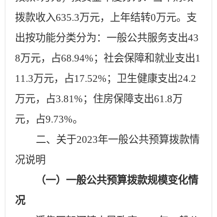
拨款收入
635.3
万元，上年结转
0
万元。支
出按功能分类分为：一般公共服务支出
43
8
万元，占
68.94
%；社会保障和就业支出
1
11.3
万元，占
17.52
%；卫生健康支出
24.2
万元，占
3.81
%；住房保障支出
61.8
万
元，占
9.73
%。
二、关于
2023年一般公共预算拨款情
况说明
（一）一般公共预算拨款规模变化情
况