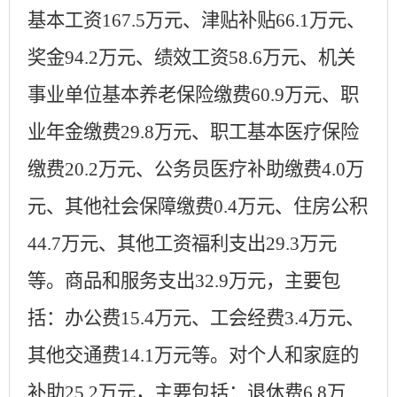
基本工资
167.5万元
、津贴补贴
66.1万元、
奖金94.2万元
、绩效工资
58.6万元
、机关
事业单位基本养老保险缴费
60.9万元
、职
业年金缴费
29.8万元
、职工基本医疗保险
缴费
20.2万元
、公务员医疗补助缴费
4.
0
万
元、其他社会保障缴费
0.4万元
、
住房公积
44.7万元
、其他工资福利支出
29.3
万元
等。商品和服务支出
32.9
万元，主要包
括：办公费
15.4万元
、工会经费
3.4万元
、
其他交通费
14.1万元
等。对个人和家庭的
补助
25.2
万元，主要包括：退休费
6.8万