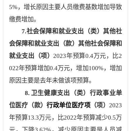
5
%，增长原因主要人员
缴费基数
增加导致
缴费增加。
7.社会保障和就业支出（类）
其他
社
会保障和就业支出
（
款）
其他
社会保障和
就业支出（项）
202
3
年预算
0.
4
万元，比
2
02
2
年预算
增加
0.4
万元，
增加
100
%，
增加
原因主要是
去年未做该项预算。
8.
卫生健康支出（类）
行政事业单
位医疗
（款）
行政单位医疗项
（项）
202
3
年预算
13.3
万元，比
202
2
年预算
减少
0.5
万
元，
下降
3.62
%，
减少
原因主要是
人员减