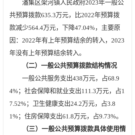
潘集区
架河镇人民政府
2023年一般公
共预算拨款
635.3
万元，比
2022年预算拨
款减少
564.4
万元，下降
47.04
%，主要原
因：
2022年有上年预算结余的转入，2023
年没有上年预算结余转入
。
（二
）
一般公共预算拨款结构情况
一般公共服务支出
438
万元，占
68.9
4
%；社会保障和就业支出
111.3
万元，占
1
7.52
%；卫生健康支出
24.2
万元，占
3.8
1
%；住房保障支出
61.8
万元，占
9.73
%。
（三）一般公共预算拨款具体使用情