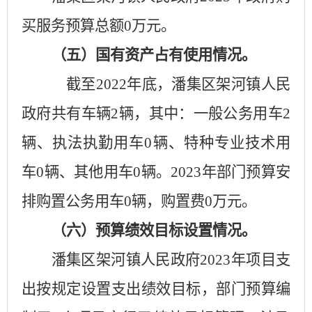
买服务预算总额
0
万元。
（五）国有资产占有使用情况。
截至
2022年底，潘集区
架河镇人民
政府
共有车辆
2
辆，其中：一般公务用车
2
辆、执法执勤用车
0
辆、特种专业技术用
车
0
辆、其他用车
0
辆。
2023年部门预算安
排购置公务用车
0
辆，购置费
0
万元
。
（六）预算绩效目标设置情况。
潘集区
架河镇人民政府
2023年项目支
出按规定设置支出绩效目标，部门预算编