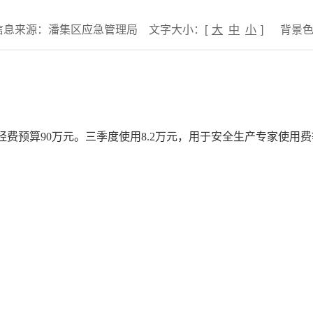
信息来源：潘集区应急管理局
文字大小：[
大
中
小
]
背景
项经费预算90万元。三季度使用8.2万元，用于安全生产专家使用