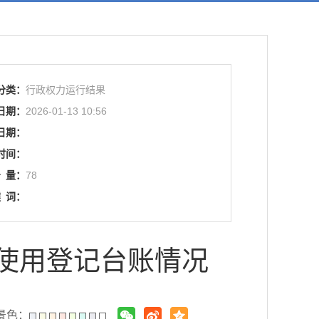
分类：
行政权力运行结果
日期：
2026-01-13 10:56
日期：
时间：
击
量：
78
键
词：
械使用登记台账情况
景色：