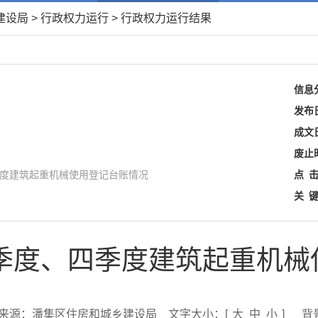
建设局
>
行政权力运行
>
行政权力运行结果
信息
发布
成文
废止
季度建筑起重机械使用登记台账情况
点
关
一季度、四季度建筑起重机
来源：潘集区住房和城乡建设局
文字大小：[
大
中
小
]
背