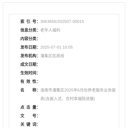
索
引
号：
3063656/202507-00015
信息分类：
老年人福利
内容分类：
发布日期：
2025-07-01 10:05
发布机构：
潘集区民政局
成文日期：
生效时间：
有
效
性：
名
称：
淮南市潘集区2025年6月份养老服务业务报
表(含嵌入式、农村幸福院进展)
点
击
量：
文
号：
关
键
词：