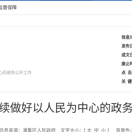
监督保障
信息
发布
成文
废止
心的政务公开工作
点
击
关
键
续做好以人民为中心的政
信息来源：潘集区人民政府
文字大小：[
大
中
小
]
背景色