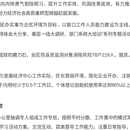
刃向内地勇气割除陋习，提升工作实效、巩固改革成效，有力推
助力经济社会高质量转型跨越赶超发展。
民办实事为企优环境为目标，以窗口工作人员能力建设为主线
得体会大分享、基层一线大调研、部门系统大培训”系列专题活
效的磨刀石，全区防返贫监测对象消除风险78户219人，脱贫人
力发展经济中心工作实际，优化营商环境，简化企业开办、注
平均用时少于0.5个工作日，个体登记自助机使用率达到90%以
效
组办公室抽调专人组成工作专班，按照平时分散、工作集中的模式
学习活动方案，交流互动，提高督导工作能力。注重日常指导