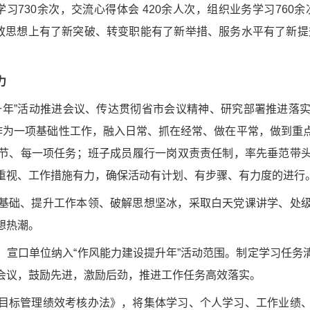
730余次，交流心得体会 420余人次，组织业务学习760余
解放思想上有了新突破、转变职能有了新举措、服务水平有了新提
力
升年”活动推进会议、传达贯彻省市会议精神、研究部署推进落
动作为一项基础性工作，融入日常、抓在经常、做在平常，做到重
节、每一项任务；班子成员履行一岗双责责任制，率先垂范带
重视、工作措施有力，确保活动有计划、有步骤、有力度的进行
基础、提升工作本领、破解思想坚冰，采取白天党课讲学、处
想热潮。
、宣口单位纳入“作风能力建设提升年”活动范围。制定学习任务
会议，鼓励先进，激励后劲，推进工作任务高效落实。
目标管理绩效考核办法》，将集体学习、个人学习、工作业绩