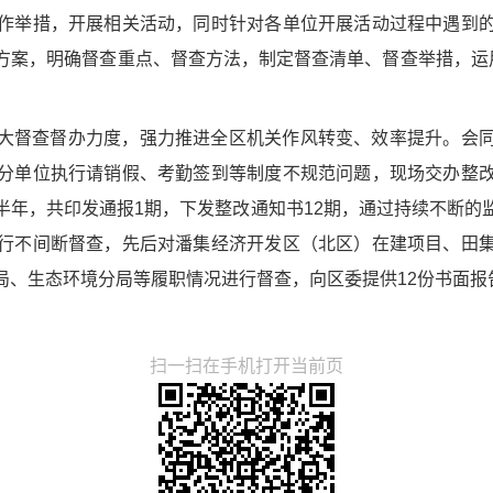
作举措，开展相关活动，同时针对各单位开展活动过程中遇到
方案，明确督查重点、督查方法，制定督查清单、督查举措，运用
大督查督办力度，强力推进全区机关作风转变、效率提升。会
分单位执行请销假、考勤签到等制度不规范问题，现场交办整
半年，共印发通报1期，下发整改通知书12期，通过持续不断的
行不间断督查，先后对潘集经济开发区（北区）在建项目、田
局、生态环境分局等履职情况进行督查，向区委提供12份书面报
扫一扫在手机打开当前页