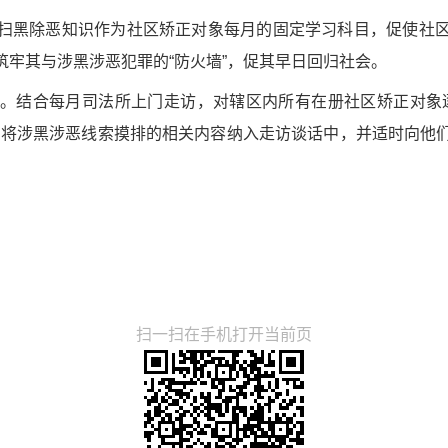
扫黑除恶知识作为社区矫正对象每月的固定学习科目，促使社
牢其与涉黑涉恶犯罪的“防火墙”，促其早日回归社会。
。结合每月司法所上门走访，对辖区内所有在册社区矫正对象
，将涉黑涉恶线索摸排的相关内容纳入走访谈话中，并适时向他
扫一扫在手机打开当前页