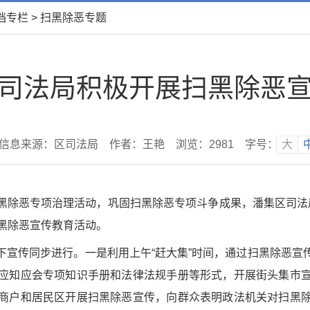
档专栏
>
扫黑除恶专题
司法局积极开展扫黑除恶
信息来源：区司法局
作者：王艳
浏览：
2981
字号：
大
除恶专项治理活动，巩固扫黑除恶专项斗争成果，潘集区司法局积
黑除恶宣传教育活动。
下宣传同步进行。一是利用上午“赶大集”时间，通过扫黑除恶宣
应知应会专项知识手册和法律法规手册等形式，开展街头集市
商户和居民区开展扫黑除恶宣传，向群众表明政法机关对扫黑