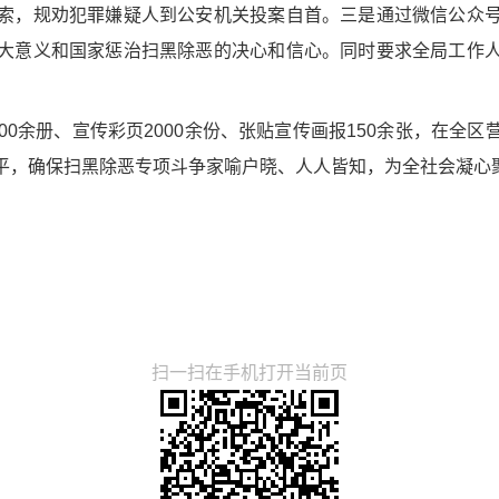
索，规劝犯罪嫌疑人到公安机关投案自首。三是通过微信公众
大意义和国家惩治扫黑除恶的决心和信心。同时要求全局工作
00余册、宣传彩页2000余份、张贴宣传画报150余张，在全
平，确保扫黑除恶专项斗争家喻户晓、人人皆知，为全社会凝心
扫一扫在手机打开当前页