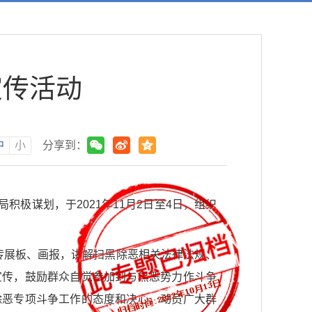
宣传活动
中
小
分享到：
极谋划，于2021年11月2日至4日，组织
传展板、画报，讲解扫黑除恶相关法律法规、
宣传，鼓励群众自觉参加到与黑恶势力作斗争
除恶专项斗争工作的态度和决心，动员广大群