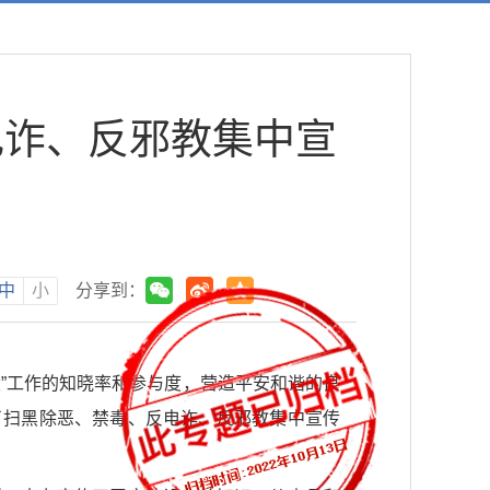
电诈、反邪教集中宣
中
小
分享到：
”工作的知晓率和参与度，营造平安和谐的良
了扫黑除恶、禁毒、反电诈、反邪教集中宣传