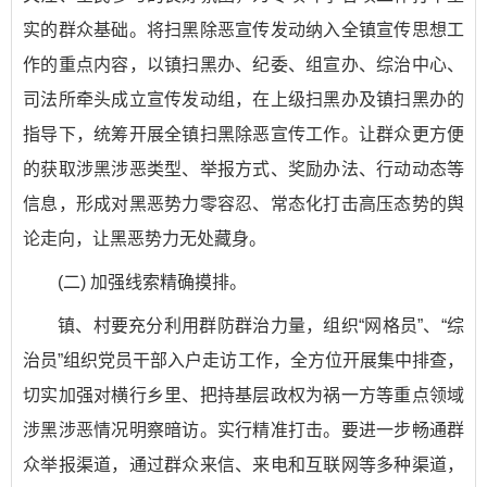
实的群众基础。将扫黑除恶宣传发动纳入全镇宣传思想工
作的重点内容，以镇扫黑办、纪委、组宣办、综治中心、
司法所牵头成立宣传发动组，在上级扫黑办及镇扫黑办的
指导下，统筹开展全镇扫黑除恶宣传工作。让群众更方便
的获取涉黑涉恶类型、举报方式、奖励办法、行动动态等
信息，形成对黑恶势力零容忍、常态化打击高压态势的舆
论走向，让黑恶势力无处藏身。
(二) 加强线索精确摸排。
镇、村要充分利用群防群治力量，组织“网格员”、“综
治员”组织党员干部入户走访工作，全方位开展集中排查，
切实加强对横行乡里、把持基层政权为祸一方等重点领域
涉黑涉恶情况明察暗访。实行精准打击。要进一步畅通群
众举报渠道，通过群众来信、来电和互联网等多种渠道，