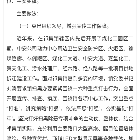
位、平安乡镇。
主要做法：
（一）突出组织领导，增强宣传工作保障。
近年来，在祁集镇辖区内先后开展了煤化工园区二
期，中安公司动力中心周边卫生安全防护区、火炬区、输
煤管廊、存储罐区、煤化工大道、中安大道、嘉玺化工、
舜天化工、污水处理厂、经六路、经八路等一批项目供地
拆迁建设工作。面对祁集镇复杂多变的环境，镇党委书记
刘涛要求镇扫黑办要紧紧围绕十六种重点打击行为，全面
开展宣传、排查、摸底。围绕镇各项中心工作，突出重点
“打准”，讲究策略“打狠”，依法严惩“打稳”，夯实基础“打
牢”。坚决打好扫黑除恶专项斗争的主动仗、整体仗。结合
祁集镇实际，充分利用主要路口大型高炮、醒目位置墙体
喷绘、各种宣传栏、商铺LED大型显示屏等多种载体，加