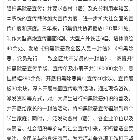
强扫黑除恶宣传；并要求各村（居）及充分利用本辖区、
本系统的宣传载体加大宣传力度，进一步扩大社会面的宣
传广度和深度。三年来，祁集镇共协调播放LED屏31处、
制作大型高炮宣传画面8副、大型户外铁艺6幅、墙体喷绘
40余处、发放《扫黑除恶致全区人民一封信》《扫黑除
恶，党员先行——致全区共产党员的一封信》、“双提升”
扫黑除恶宣传手袋、宣传单及小册子共计90000余份、悬
挂横幅290余条，开展扫黑除恶集中宣传40余次、宣传展
板30余块，深入开展校园宣传教育活动，通过现场咨询、
派发资料等方式，对广大师生进行扫黑除恶知识的普及，
并开展给家长的一封信活动，将扫黑除恶宣传辐射到每个
学生家庭；同时，广泛发动各村（居）、各企业单位以及
志愿者、社会组织等参与到社会宣传中来，不断营造全民
关注、全民参与的良好氛围，为专项斗争各项工作打下坚