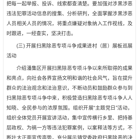
把每一起举报、投诉、线索都查清楚。要加强对涉黑涉恶
违法犯罪活动信息的搜集、分析研判，全面掌握涉黑涉恶
人员相关人员的情况，将重点嫌疑对象纳入工作视线，及
时跟进，一经查实，坚决打击。
(三) 开展扫黑除恶专项斗争成果进村（居）展板巡展
活动
介绍潘集区开展扫黑除恶专项斗争以来所取得的成果
和亮点，向社会各界宣扬文明和谐的社会风气，旨在提升
群众的法治观念和法治意识，不断动员和鼓励群众参与到
扫黑除恶专项斗争中来，积极营造扫黑除恶专项斗争人人
知晓、全民参与的浓厚氛围。组织开展“主题党日”活动，
组织全体党员开展宣讲活动，集中宣传横行乡里、把持基
层政权、为祸一方等违法犯罪案例，以案释法等方式，不
断壮大正面宣传声势，充分展示镇党委政府扫黑除恶的决