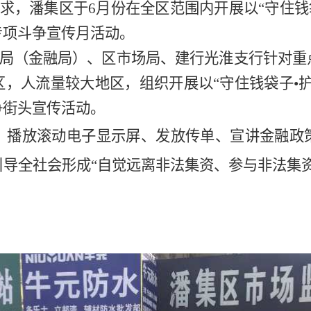
求，
潘集区
于
6
月
份
在全
区
范围内开展以
“守住
专项斗争宣传月活动。
局（金融局）、区市场局、建行光淮支行
针对重
区
，
人流量较大地区
，
组织开展以
“守住钱袋子•
争街头宣传活动。
、播放滚动电子显示屏、发放传单、宣讲金融政
引导全社会形成
“自觉远离非法集资、参与非法集