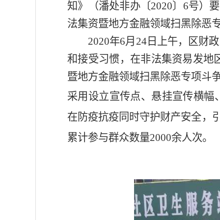
知》（
潘处非办〔
2020
〕
6
号
）要
法集资暨地方金融领域扫黑除恶
2020
年
6
月
24
日上午，区财政
和接受习惯，
在
非法集资易发地
暨地方金融领域扫黑除恶专项斗
采用设立宣传点、悬挂宣传横幅
在防疫抗疫同时守护财产安全，
累计参与群众数量
2000
余人次。