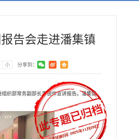
团报告会走进潘集镇
中
小
分享到：
委组织部常务副部长李锐作宣讲报告。潘集镇