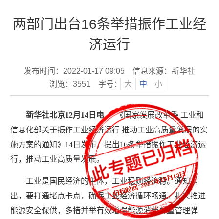
两部门出台16条举措振作工业经
济运行
发布时间：2022-01-17 09:05
信息来源：新华社
浏览：
3551
字号：
大
中
小
新华社北京12月14日电
《国家发展改革委 工业和
信息化部关于振作工业经济运行 推动工业高质量发展的实
施方案的通知》14日发布，提出16条举措振作工业经济运
行，推动工业高质量发展。
工业是国民经济的主体，工业稳则经济稳。通知指
出，要打通堵点卡点，确保工业经济循环畅通。扎实推进
能源安全保供，多措并举有效增强能源消费总量管理弹