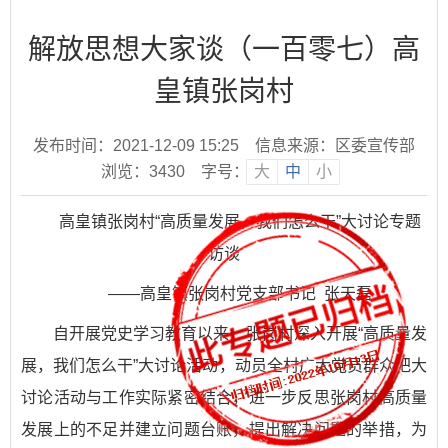
解放思想大家谈（一百零七）高
皇镇张岗村
发布时间：2021-12-09 15:25
信息来源：区委宣传部
浏览：
3430
字号：
大
中
小
高皇镇张岗村“高质量发展，我们怎么干”大讨论专题
访谈
——高皇镇张岗村党支部书记 张天磊
自开展党史学习教育以来，张岗村深入开展“高质量发
展，我们怎么干”大讨论活动，动员全村广大党员群众把大
讨论活动与工作实际紧密结合，进一步反思张岗村高质量
发展上的不足并建立问题台账，提出解决问题的举措，为