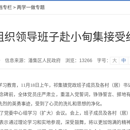
档专栏
>
两学一做专题
组织领导班子赴小甸集接受
0
信息来源：潘集区人民政府
浏览：
13266
字号：
大
中
习教育，11月18日上午，祁集镇党政班子成员及各村（居）书
念碑前，全体党员庄严肃立，重温入党誓词，铮铮誓言、掷地
命先烈的英勇事迹，受到了心灵的洗礼和思想的净化。
了党委中心组学习（扩大）会议。会上，班子成员及各村（居）
表示通过理论学习和实地参观，深受鼓舞，将以更加饱满的精