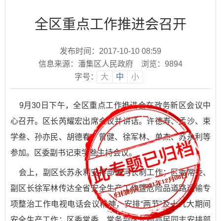
全区重点工作推进会召开
发布时间：2017-10-10 08:59
信息来源：潘集区人民政府
浏览：
9894
字号：
大
中
小
9月30日下午，全区重点工作推进会在政务新区会议中
心召开。区长芮耀宏出席会议并讲话。许德寿、孟沙、束
学叁、孙亦民、胡德春、曾健、徐军林、单杰、苏永利等
参加。区委副书记束学叁主持会议。
会上，副区长苏永利安排部署河长制工作；区委常委、
副区长徐军林传达全省安全生产工作暨危险品道路运输专
项整治工作电视电话会议精神，安排“两节”及十九大期间
安全生产工作；区委常委、常务副区长孙亦民同志安排部