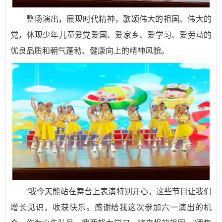
整场演出，展现时代精神，歌颂伟大的祖国、伟大的
党，体现少年儿童爱党爱国、爱家乡、爱学习、爱劳动的
优良品质和朝气蓬勃、健康向上的精神风貌。
“我今天能站在舞台上表演特别开心，这些节目让我们
增长见识，收获快乐。感谢给我这次参加六一演出的机