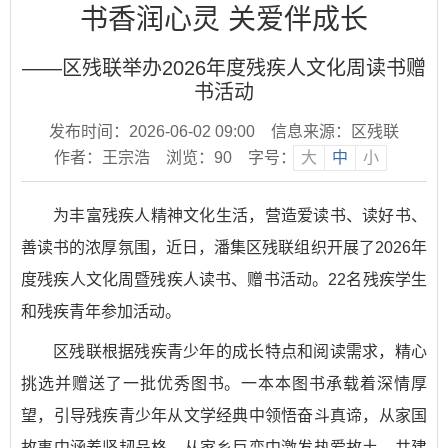
书香润心灵 关爱伴成长
——区残联举办2026年度残疾人文化周读书赠
书活动
发布时间：2026-06-02 09:00
信息来源：区残联
作者：王宗浩
浏览：
90
字号：
大
中
小
为丰富残疾人精神文化生活，营造爱读书、读好书、
善读书的浓厚氛围，近日，潘集区残联组织开展了2026年
度残疾人文化周暨残疾人读书、赠书活动。22名残疾学生
和残疾青年参加活动。
区残联根据残疾青少年的成长特点和阅读需求，精心
挑选并赠送了一批优秀图书。一本本图书承载着深情厚
望，引导残疾青少年从文学经典中领悟奋斗真谛，从家国
故事中涵养坚韧品格，从家乡巨变中激发热爱故土、共建