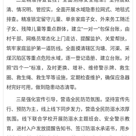
清、情况明、管控实，全面开展水域隐患拉网式、地毯式
排查。精准锁定留守儿童、单亲家庭子女、外来务工随迁
子女、残障儿童等重点群体，建立“一对一”包保台账，由
村干部、网格员常态化上门走访、提醒监护、关爱帮扶，
筑牢家庭监护第一道防线。全面摸清辖区沟塘、河渠、采
煤沉陷区等重点危险水域，逐一登记造册、建立台账。对
照“四个一”标准，及时更换、增补、维修警示牌、救生
圈、救生绳、救生竿等设施，定期检查维护，确保应急器
材完好可用，做到隐患动态清零。
三是强化宣传引导，营造全民防范氛围。坚持宣传先
行、预防为主，线上线下同步发力，营造全民防溺水浓厚
氛围。线下联合学校开展防溺水主题班会、安全警示教
育，进村入户发放提醒告知书、签订防溺水承诺书，用乡