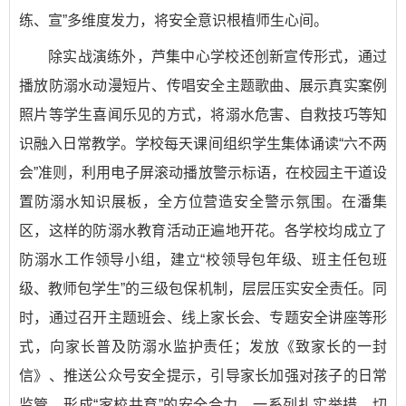
练、宣”多维度发力，将安全意识根植师生心间。
除实战演练外，芦集中心学校还创新宣传形式，通过
播放防溺水动漫短片、传唱安全主题歌曲、展示真实案例
照片等学生喜闻乐见的方式，将溺水危害、自救技巧等知
识融入日常教学。学校每天课间组织学生集体诵读“六不两
会”准则，利用电子屏滚动播放警示标语，在校园主干道设
置防溺水知识展板，全方位营造安全警示氛围。在潘集
区，这样的防溺水教育活动正遍地开花。各学校均成立了
防溺水工作领导小组，建立“校领导包年级、班主任包班
级、教师包学生”的三级包保机制，层层压实安全责任。同
时，通过召开主题班会、线上家长会、专题安全讲座等形
式，向家长普及防溺水监护责任；发放《致家长的一封
信》、推送公众号安全提示，引导家长加强对孩子的日常
监管，形成“家校共育”的安全合力。一系列扎实举措，切