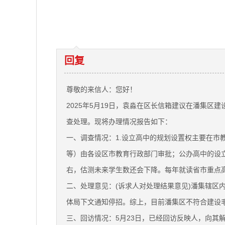
回复
尊敬的来信人：您好！
2025年5月19日，袁淼在区长信箱建议在潘集区
查处理。现将办理情况报告如下：
一、调查情况：1.设立高中的规划设置权主要在
等）由各设区市教育行政部门审批；公办高中的设立
右，估测未来学生数还会下降。每年就读省市重点高
二、处理意见：(诉求人对处理结果意见)潘集辖区内
体局下文通知停招。综上，目前潘集区不符合建设
三、回访情况：5月23日，已经回访反映人，向其解释说