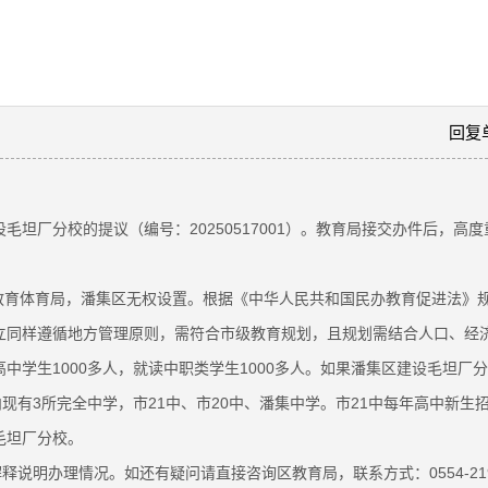
回复
建设毛坦厂分校的提议（编号：20250517001）。教育局接交办件后，
市教育体育局，潘集区无权设置。根据《中华人民共和国民办教育促进法》
同样遵循地方管理原则，需符合市级教育规划，且规划需结合人口、经济等因
中学生1000多人，就读中职类学生1000多人。如果潘集区建设毛坦厂
现有3所完全中学，市21中、市20中、潘集中学。市21中每年高中新生招
毛坦厂分校。
明办理情况。如还有疑问请直接咨询区教育局，联系方式：0554-2197277